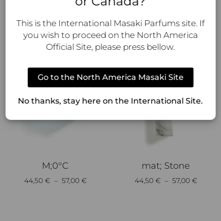
or Canada?
Choix des options
Choix des options
This is the International Masaki Parfums site. If
you wish to proceed on the North America
Official Site, please press bellow.
Go to the North America Masaki Site
No thanks, stay here on the International Site.
M;0°C
mat; Stone
44,50
€
–
57,00
€
44,50
€
–
57,00
€
Choix des options
Choix des options