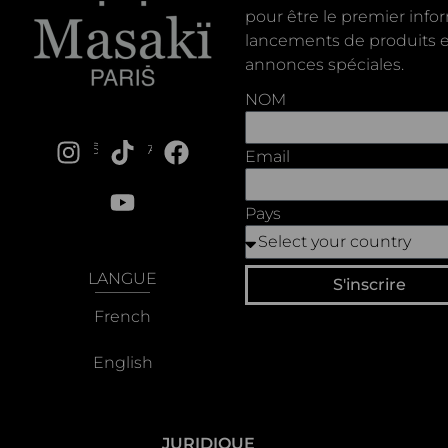
pour être le premier inf
lancements de produits e
annonces spéciales.
NOM
NOS RÉSEAUX
Email
Pays
LANGUE
S'inscrire
French
English
JURIDIQUE