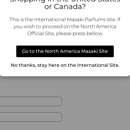
or Canada?
4 oz | 10ml / 0.3 oz | 1ml / 0.03 oz
This is the International Masaki Parfums site. If
you wish to proceed on the North America
Official Site, please press bellow.
Aussi par Masakï...
Go to the North America Masaki Site
No thanks, stay here on the International Site.