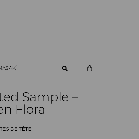
MASAKÏ
ited Sample –
n Floral
TES DE TÊTE