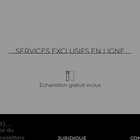
SERVICES EXCLUSIFS EN LIGNE
Échantillon gratuit inclus
)...
oir du
ewsletters
JURIDIQUE
CO