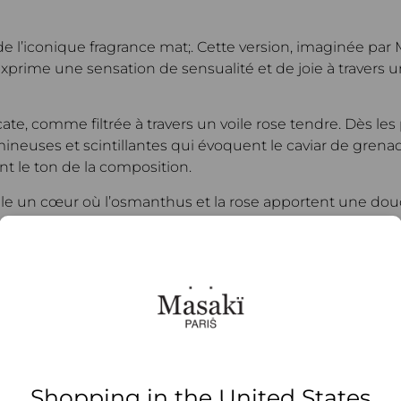
 de l’iconique fragrance mat;. Cette version, imaginée par
xprime une sensation de sensualité et de joie à travers u
te, comme filtrée à travers un voile rose tendre. Dès les
neuses et scintillantes qui évoquent le caviar de grenade
 le ton de la composition.
le un cœur où l’osmanthus et la rose apportent une douceu
monieux et réconfortant.
ondes et structurantes de bois de roseau et de musc blanc
fragrance une touche finale d’élégance et de profondeur.
ui célèbre la féminité et la joie, à travers un équilibre sub
m signature évoquant à la fois bonheur et raffinement.
Shopping in the United States