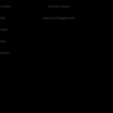
ce Client
L'Univers Masaki
FAQ
Valeurs et Engagements
rrières
resse
ribution