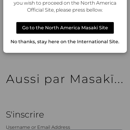
you wish to proceed on the North America
entre éclat des agrumes et douceur florale.
Official Site, please press bellow.
Parfumeur :
Leonardo Lucheze
Designer:
Masaki Matsushima
Go to the North America Masaki Site
Vaporisateur Naturel : 80ml / 2.7 oz | 40ml / 1.4 oz |
No thanks, stay here on the International Site.
10ml / 0.3 oz | 1ml / 0.03 oz
Aussi par Masakï...
S'inscrire
Username or Email Address