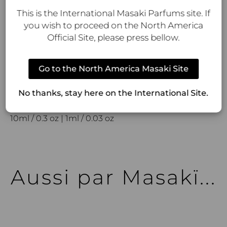
intemporelle. Portée au quotidien ou lors
This is the International Masaki Parfums site. If
d’occasions spéciales, Matsu Sakura est une
you wish to proceed on the North America
invitation à un voyage olfactif au cœur du
Official Site, please press bellow.
printemps.
Parfumeur :
Jérôme di Marino
Go to the North America Masaki Site
Designer:
Masaki Matsushima
No thanks, stay here on the International Site.
Vaporisateur Naturel : 80ml / 2.7 oz | 40ml / 1.4 oz |
10ml / 0.3 oz | 1ml / 0.03 oz
Aussi par Masakï...